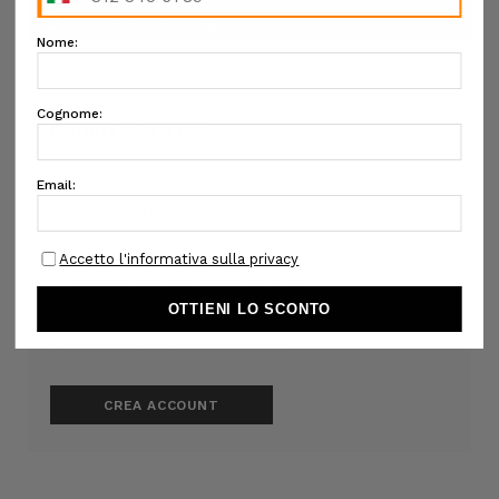
NUOVO CLIENTE?
Crea un account con noi e sarai in grado di:
Completare gli acquisti più velocemente
Salvare molteplici indirizzi di spedizione
Accedere allo storico dei tuoi ordini
Tracciare i nuovi ordini
Salva articoli nella Lista desideri
CREA ACCOUNT