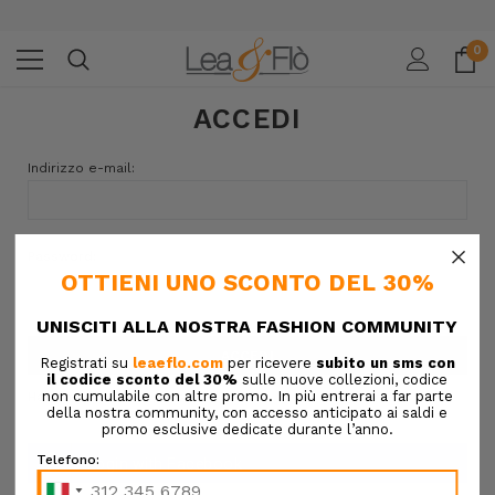
0
ACCEDI
Indirizzo e-mail:
×
Password:
Hai dimenticato la password?