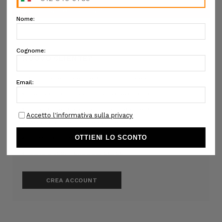
NUOVO CLIENTE?
Crea un account con noi e sarai in grado di:
Completare gli acquisti più velocemente
Salvare molteplici indirizzi di spedizione
Accedere allo storico dei tuoi ordini
Tracciare i nuovi ordini
Salva articoli nella Lista desideri
CREA ACCOUNT