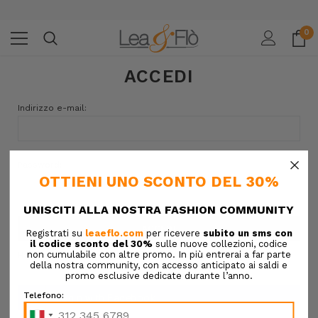
0
ACCEDI
Indirizzo e-mail:
×
Password:
Hai dimenticato la password?