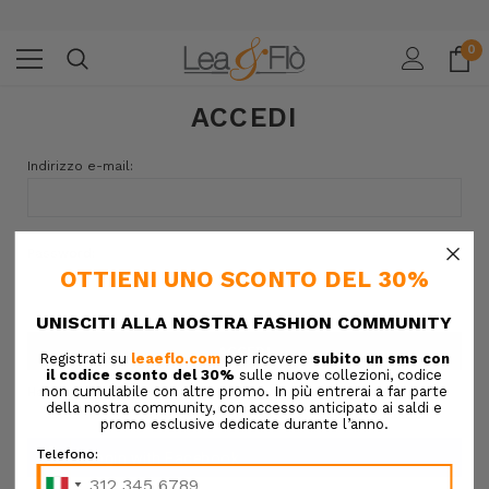
0
ACCEDI
Indirizzo e-mail:
×
Password:
Hai dimenticato la password?