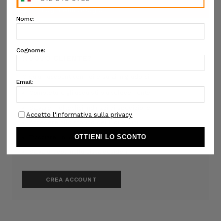
NUOVO CLIENTE?
Crea un account con noi e sarai in grado di:
Completare gli acquisti più velocemente
Salvare molteplici indirizzi di spedizione
Accedere allo storico dei tuoi ordini
Tracciare i nuovi ordini
Salva articoli nella Lista desideri
CREA ACCOUNT